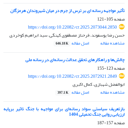
تأثیر مواجهه رسانه ‏ای بر ترس از جرم در میان شهروندان هرمزگان
صفحه
105-121
https://doi.org/10.22082/cr.2025.2073044.2850
حسن رضا یوسفوند، فرحناز مصطفوی کهنگی، سید ابراهیم کوخردی
اصل مقاله
مشاهده مقاله
646.18 K
چالش‌ها و راهکارهای تحقق عدالت رسانه‌ای در رسانه ملی
صفحه
123-155
https://doi.org/10.22082/cr.2025.2072921.2849
ابوالفضل شهبازی، کمال اکبری
اصل مقاله
مشاهده مقاله
397.1 K
بازتعریف سیاستی سواد رسانه‌ای برای مواجهه با جنگ تاثیر برپایه
ارزیابی روایی جنگ تحمیلی 1404
صفحه
157-187