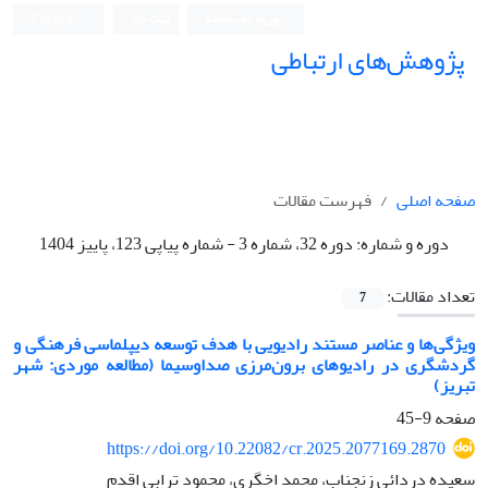
ورود به سامانه
ثبت نام
English
پژوهش‌های ارتباطی
صفحه اصلی
فهرست مقالات
دوره و شماره:
دوره 32، شماره 3 - شماره پیاپی 123، پاییز 1404
تعداد مقالات:
7
ویژگی‌ها و عناصر مستند رادیویی با هدف توسعه دیپلماسی فرهنگی و
گردشگری در رادیوهای برون‌مرزی صداوسیما (مطالعه موردی: شهر
تبریز)
صفحه
9-45
https://doi.org/10.22082/cr.2025.2077169.2870
سعیده دردائی زنجناب، محمد اخگری، محمود ترابی اقدم