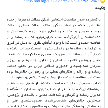
https://doi.org/10.22082/cr.2025.2072921.2849
چکیده
با گسترده شدن مناسبات اجتماعی، تحقق عدالت نه صرفا از جنبه
اقتصادی، بلکه در ابعاد دیگری مانند عدالت قضایی، عدالت
زیست محیطی و عدالت رسانه‌ای مورد توجه کارشناسان و
دغدغه‌مندان قرارگرفته است. دراین‌میان، عدالت رسانه‌ای از
مفاهیم جدیدی است که با وجود خلأهای نظری، به دلیل فراگیری
و اثرگذاری رسانه‌ها در زندگی بشری، اهمیت بسزایی یافته و
تحقق آن در رسانه ملی ضرورت بسیاری پیدا کرده است.
هدف
اصلی پژوهش حاضر، شناسایی و تحلیل چالش‌های پیش‌روی
سازمان صداوسیمای جمهوری اسلامی ایران در تحقق عدالت
رسانه‌ای و ارائه راهکارهای عملی برای رفع این چالش‌ها بوده
است. این مطالعه
با استفاده از روش پژوهش کیفی و به‌طورخاص،
تحلیل مضمون انجام شده است. داده‌ها از طریق مصاحبه‌های
نیمه‌ساختاریافته با ۷ نفر از صاحبنظران، استادان دانشگاه و
مدیران رسانه‌ای گرداوری شده‌اند. مطابق با یافته‌های پژوهش،
مهم‌ترین چالش‌های شناسایی‌شده، محدودیت‌های فنی و
زیرساختی، وابستگی مالی به دولت، خودسانسوری، فشار نهادهای