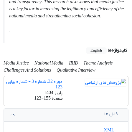
and transparency. This research also shows that media justice
is a key factor in increasing the legitimacy and efficiency of the
national media and strengthening social cohesion
.
.
کلیدواژه‌ها
English
Media Justice
National Media
IRIB
Theme Analysis
Challenges And Solutions
Qualitative Interview
دوره 32، شماره 3 - شماره پیاپی
123
پاییز 1404
صفحه
123-155
فایل ها
XML