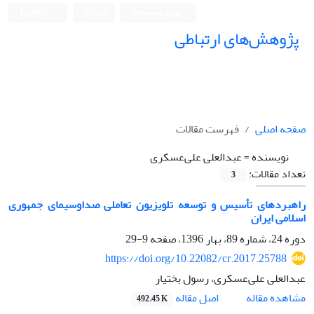
ورود به سامانه
ثبت نام
English
پژوهش‌های ارتباطی
صفحه اصلی
فهرست مقالات
نویسنده =
عبدالعلی علی‌عسکری
تعداد مقالات:
3
راهبردهای تأسیس و توسعه تلویزیون تعاملی صداوسیمای جمهوری
اسلامی ایران
دوره 24، شماره 89، بهار 1396، صفحه
9-29
https://doi.org/10.22082/cr.2017.25788
عبدالعلی علی‌عسکری، رسول بختیار
اصل مقاله
مشاهده مقاله
492.45 K