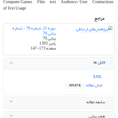
Computer Games
Film
text
Audience/ User
Contractions
of Text Usage
مراجع
دوره 21، شماره 79 - شماره
پیاپی 79
پیاپی 79
پاییز 1393
صفحه
147-173
فایل ها
XML
اصل مقاله
619.97 K
سابقه مقاله
هم رسانی