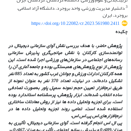
تربیت‌بدنی و علوم ورزشی، دانشگاه کردستان، کردستان، ایران
3
دانشیار مدیریت ورزشی، واحد بروجرد، دانشگاه آزاد اسلامی،
بروجرد، ایران
https://doi.org/10.22082/cr.2023.561980.2411
چکیده
پژوهش حاضر، با هدف بررسی نقش آوای سازمانی دیجیتال در
توانمندسازی کارکنان با نقش میانجی‌گری پذیرش سازمانی
رسانه‌های اجتماعی در سازمان‌های ورزشی اجرا شده است. این
پژوهش از نوع پژوهش‌های همبستگی بوده و جامعه آماری آن را
همه کارکنان ادارات ورزش و جوانان غرب کشور به تعداد 885 نفر
تشکیل داده‌اند. در نهایت، تعداد 370 نفر به ­عنوان نمونه از
طریق نرم‌افزار تعیین حجم نمونه سمپل­ پاور به‌صورت تصادفی
ساده انتخاب شده‌اند. ابزار پژوهش، پرسشنامه استاندارد بوده
است. برای تجزیه­ و­تحلیل داده­ ها نیز از روش معادلات ساختاری
استفاده شده است. تمامی روند تجزیه­ و­تحلیل داده­ ها در
نرم‌افزارهای اس ­پی ­اس ­اس،
پی ­ال ­اس انجام گرفته است. آوای سازمانی دیجیتال، تأثیری به
میزان0/489 و پذیرش رسانه اجتماعی تأثیری به میزان0/467 بر