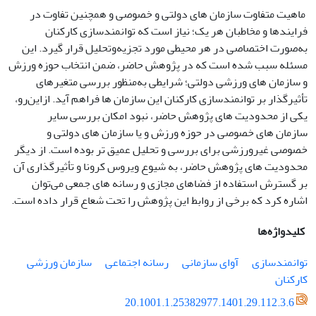
‌ ماهیت متفاوت سازمان­ های دولتی و خصوصی و همچنین تفاوت در
فرایندها و مخاطبان هر یک؛ نیاز است که توانمندسازی کارکنان
به‌صورت اختصاصی در هر محیطی مورد تجزیه‌و‌تحلیل قرار گیرد. این
مسئله سبب شده است که در پژوهش حاضر، ضمن انتخاب حوزه ورزش
و سازمان­ های ورزشی دولتی؛ شرایطی به‌منظور بررسی متغیرهای
تأثیرگذار بر توانمندسازی کارکنان این سازمان­ ها فراهم آید. از‌این‌رو،
یکی از محدودیت­ های پژوهش حاضر، ‌نبود امکان بررسی سایر
سازمان­ های خصوصی در حوزه ورزش و یا سازمان ­های دولتی و
خصوصی غیرورزشی برای بررسی و تحلیل عمیق­ تر بوده است. از دیگر
محدودیت ­های پژوهش حاضر، ‌به شیوع ویروس کرونا و تأثیرگذاری آن
بر گسترش استفاده از فضاهای مجازی و رسانه­ های جمعی می‌توان
اشاره کرد که برخی از روابط این پژوهش را تحت شعاع قرار داده است.
کلیدواژه‌ها
توانمندسازی
آوای سازمانی
رسانه اجتماعی
سازمان ورزشی
کارکنان
20.1001.1.25382977.1401.29.112.3.6