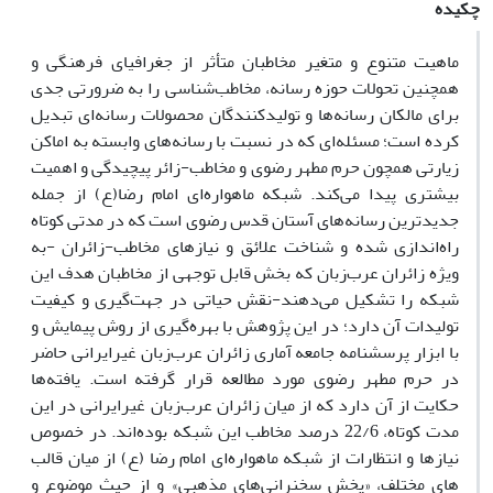
چکیده
ماهیت متنوع و متغیر مخاطبان متأثر از جغرافیای فرهنگی و
همچنین تحولات حوزه رسانه، مخاطب‌شناسی را به ضرورتی جدی
برای مالکان رسانه‌ها و تولیدکنندگان محصولات رسانه‌ای تبدیل
کرده است؛ مسئله‌ای که در نسبت با رسانه‌های وابسته به اماکن
زیارتی همچون حرم مطهر رضوی و مخاطب-زائر پیچیدگی و اهمیت
بیشتری پیدا می‌کند. شبکه ماهواره‌ای امام رضا(ع) از جمله
جدیدترین رسانه‌های آستان قدس رضوی است که در مدتی کوتاه
راه‌اندازی شده و شناخت علائق و نیازهای مخاطب-زائران -به
ویژه زائران عرب‌زبان که بخش قابل توجهی از مخاطبان هدف این
شبکه را تشکیل می‌دهند-نقش حیاتی در جهت‌گیری و کیفیت
تولیدات آن دارد؛ در این پژوهش با بهره‌گیری از روش پیمایش و
با ابزار پرسشنامه جامعه آماری زائران عرب­‌زبان غیرایرانی حاضر
در حرم مطهر رضوی مورد مطالعه قرار گرفته است. یافته‌ها
حکایت از آن دارد که از میان زائران عرب‌زبان غیرایرانی در این
مدت کوتاه، 22/6 درصد مخاطب این شبکه بوده‌اند. در خصوص
نیازها و انتظارات از شبکه ماهواره‌ای امام رضا (ع) از میان قالب­‌
های مختلف، «پخش سخنرانی­‌های مذهبی» و از حیث موضوع و