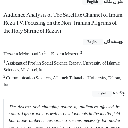
عنوان مقاله
English
Audience Analysis of The Satellite Channel of Imam
Reza TV, Focusing on the Non-Iranian Pilgrims of
the Holy Shrine of Razavi
نویسندگان
English
1
2
Hossein Mehrabanifar
Kazem Moazen
1
Assistant of Prof. in Social Science, Razavi University of Islamic
Sciences, Mashhad, Iran
2
Communication Sciences, Allameh Tabatabai University, Tehran,
Iran
چکیده
English
The diverse and changing nature of audiences affected by
cultural geography as well as developments in the media field
has made audience research a serious necessity for media
owners and media product producers. This issue is more