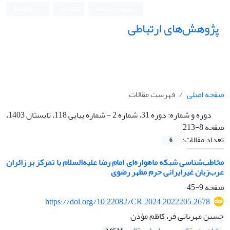
ورود به سامانه
ثبت نام
English
پژوهش‌های ارتباطی
صفحه اصلی
فهرست مقالات
دوره و شماره:
دوره 31، شماره 2 - شماره پیاپی 118، تابستان 1403،
صفحه 8-213
تعداد مقالات:
6
مخاطب‌شناسی شبکه ماهواره‌ای امام رضا علیه‌السلام با تمرکز بر زائران
عرب‌زبان غیر‌ایرانی حرم مطهر رضوی
صفحه
9-45
https://doi.org/10.22082/CR.2024.2022205.2678
حسین مهربانی فر، کاظم مؤذن