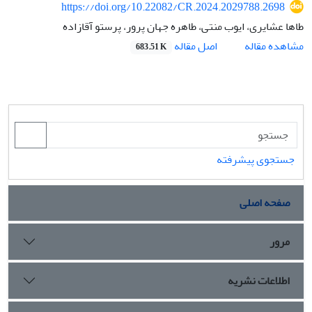
https://doi.org/10.22082/CR.2024.2029788.2698
طاها عشایری، ایوب منتی، طاهره جهان پرور، پرستو آقازاده
اصل مقاله
مشاهده مقاله
683.51 K
جستجوی پیشرفته
صفحه اصلی
مرور
اطلاعات نشریه