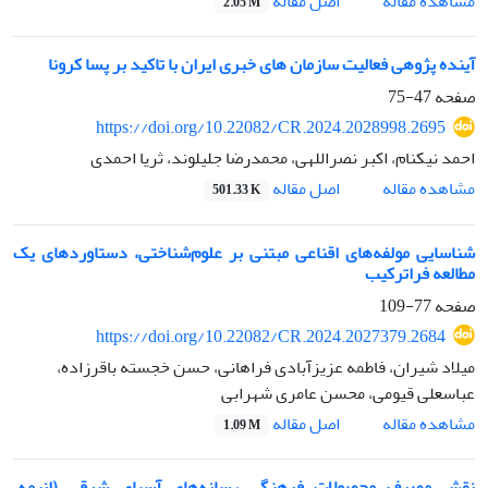
اصل مقاله
مشاهده مقاله
2.05 M
آینده پژوهی فعالیت سازمان های خبری ایران با تاکید بر پسا کرونا
صفحه
47-75
https://doi.org/10.22082/CR.2024.2028998.2695
احمد نیکنام، اکبر نصراللهی، محمدرضا جلیلوند، ثریا احمدی
اصل مقاله
مشاهده مقاله
501.33 K
شناسایی مولفه‌های اقناعی مبتنی بر علوم‌شناختی، دستاوردهای یک
مطالعه فراترکیب
صفحه
77-109
https://doi.org/10.22082/CR.2024.2027379.2684
میلاد شیران، فاطمه عزیزآبادی فراهانی، حسن خجسته باقرزاده،
عباسعلی قیومی، محسن عامری شهرابی
اصل مقاله
مشاهده مقاله
1.09 M
نقش مصرف محصولات فرهنگی رسانه‌های آسیای شرقی (انیمه،