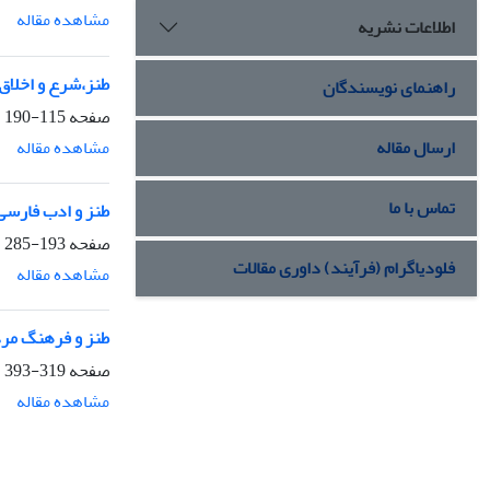
مشاهده مقاله
اطلاعات نشریه
طنز،شرع و اخلاق
راهنمای نویسندگان
صفحه
115-190
مشاهده مقاله
ارسال مقاله
تماس با ما
طنز و ادب فارسی
صفحه
193-285
فلودیاگرام (فرآیند) داوری مقالات
مشاهده مقاله
طنز و فرهنگ مر
صفحه
319-393
مشاهده مقاله