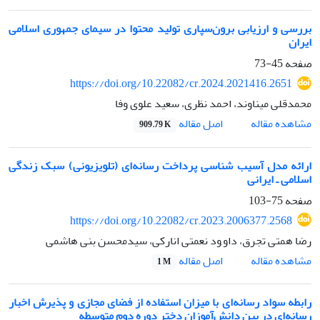
بررسی و ارزیابی برون‌سپاری تولید محتوا در سیمای جمهوری اسلامی
ایران
صفحه
45-73
https://doi.org/10.22082/cr.2024.2021416.2651
محمدقلی میناوند، احمد نظری، سعید علوی وفا
اصل مقاله
مشاهده مقاله
909.79 K
ارائه مدل آسیب‎ شناسی پرداخت رسانه‌ای (تلویزیونی) سبک زندگی
اسلامی ـ ایرانی
صفحه
75-103
https://doi.org/10.22082/cr.2023.2006377.2568
رضا همتی تجرق، داو,ود نعمتی انارکی، سیدمحسن بنی هاشمی
اصل مقاله
مشاهده مقاله
1 M
رابطه سواد رسانه‌ای با میزان استفاده از فضای مجازی و پذیرش اخبار
رسانه‌ای در بین دانش‌آموزان دختر دوره دوم متوسطه