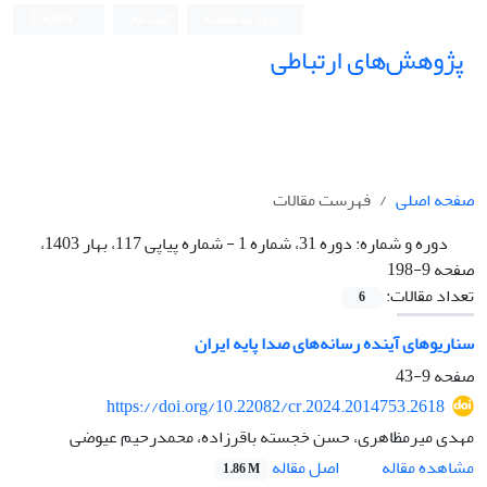
ورود به سامانه
ثبت نام
English
پژوهش‌های ارتباطی
صفحه اصلی
فهرست مقالات
دوره و شماره:
دوره 31، شماره 1 - شماره پیاپی 117، بهار 1403،
صفحه 9-198
تعداد مقالات:
6
سناریوهای آینده رسانه‌های صدا پایه ایران
صفحه
9-43
https://doi.org/10.22082/cr.2024.2014753.2618
مهدی میرمظاهری، حسن خجسته باقرزاده، محمدرحیم عیوضی
اصل مقاله
مشاهده مقاله
1.86 M