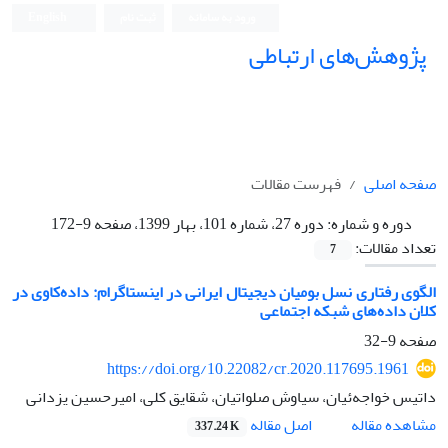
ورود به سامانه
ثبت نام
English
پژوهش‌های ارتباطی
صفحه اصلی
فهرست مقالات
دوره و شماره:
دوره 27، شماره 101، بهار 1399، صفحه 9-172
تعداد مقالات:
7
الگوی رفتاری نسل بومیان دیجیتال ایرانی در اینستاگرام: داده‌کاوی در
کلان داده‌های شبکه اجتماعی
صفحه
9-32
https://doi.org/10.22082/cr.2020.117695.1961
داتیس خواجه‌ئیان، سیاوش صلواتیان، شقایق کلی، امیرحسین یزدانی
اصل مقاله
مشاهده مقاله
337.24 K