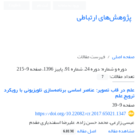
ورود به سامانه
ثبت نام
English
پژوهش‌های ارتباطی
صفحه اصلی
فهرست مقالات
دوره و شماره:
دوره 24، شماره 91، پاییز 1396، صفحه 9-215
تعداد مقالات:
7
علم در قاب تصویر:‌ عناصر اساسی برنامه‌سازی تلویزیونی با رویکرد
ترویج علم
صفحه
9-39
https://doi.org/10.22082/cr.2017.65021.1347
عیسی زارعی، محمد حسن زاده، علیرضا اسفندیاری مقدم
اصل مقاله
مشاهده مقاله
6.01 M