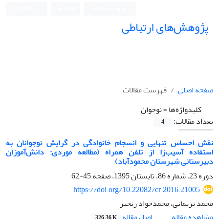
ورود به سامانه
ثبت نام
English
پژوهش‌های ارتباطی
صفحه اصلی
فهرست مقالات
کلیدواژه‌ها =
نوجوان
تعداد مقالات:
4
نقش احساس تنهایی و انسجام خانوادگی در گرایش نوجوانان به
استفاده آسیب‌زا از تلفن همراه (مطالعه موردی: دانش‌آموزان
دبیرستانی شهرستان محمودآباد)
دوره 23، شماره 86، تابستان 1395، صفحه
45-62
https://doi.org/10.22082/cr.2016.21005
محمد نریمانی، محمدجواد رنجبر
اصل مقاله
مشاهده مقاله
326.36 K