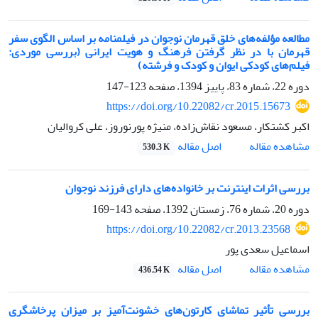
مطالعه مؤلفه‌های خلق قهرمان نوجوان در فیلمنامه بر اساس الگوی سفر
قهرمان با در نظر گرفتن فرهنگ و هویت ایرانی (بررسی موردی:
فیلم‌های کودکی ایوان و کودک و فرشته)
دوره 22، شماره 83، پاییز 1394، صفحه
123-147
https://doi.org/10.22082/cr.2015.15673
اکبر کشتکار، مسعود نقاش‌زاده، منیژه پورنوروز، علی کروالیان
اصل مقاله
مشاهده مقاله
530.3 K
بررسی اثرات اینترنت بر خانواده‌های دارای فرزند نوجوان
دوره 20، شماره 76، زمستان 1392، صفحه
143-169
https://doi.org/10.22082/cr.2013.23568
اسماعیل سعدی پور
اصل مقاله
مشاهده مقاله
436.54 K
بررسی تأثیر تماشای کارتون‌های خشونت‌آمیز بر میزان پرخاشگری