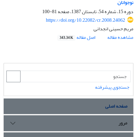
نوجوانان
دوره 15، شماره 54، تابستان 1387، صفحه
81-100
https://doi.org/10.22082/cr.2008.24062
مریم حسینی انجدانی
اصل مقاله
مشاهده مقاله
343.34 K
جستجوی پیشرفته
صفحه اصلی
مرور