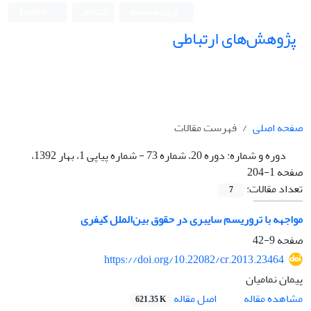
ورود به سامانه
ثبت نام
English
پژوهش‌های ارتباطی
صفحه اصلی
فهرست مقالات
دوره و شماره:
دوره 20، شماره 73 - شماره پیاپی 1، بهار 1392،
صفحه 1-204
تعداد مقالات:
7
مواجهه با تروریسم سایبری در حقوق بین‌الملل کیفری
صفحه
9-42
https://doi.org/10.22082/cr.2013.23464
پیمان نمامیان
اصل مقاله
مشاهده مقاله
621.35 K