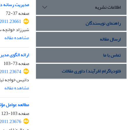
مدیریت رسانه در
اطلاعات نشریه
صفحه
37-72
.2011.23661
راهنمای نویسندگان
شیرزاد خوانچه س
مشاهده مقاله
ارسال مقاله
ارائه الگوی مدی
تماس با ما
صفحه
73-103
فلودیاگرام (فرآیند) داوری مقالات
.2011.23674
داتیس خواجه ئیان
مشاهده مقاله
مطالعه عوامل مؤث
صفحه
103-123
.2011.23676
عبدالرضا امیری