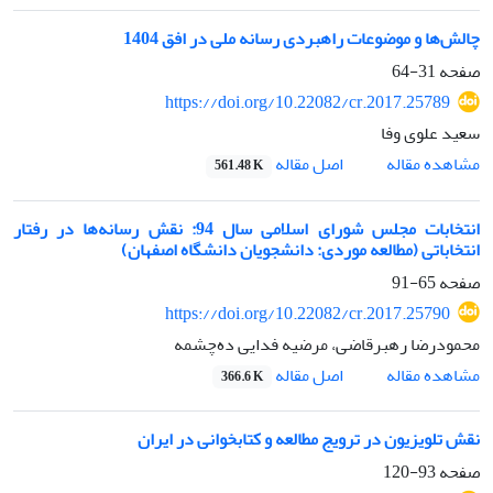
چالش‌ها و موضوعات راهبردی رسانه ملی در افق 1404
صفحه
31-64
https://doi.org/10.22082/cr.2017.25789
سعید علوی وفا
اصل مقاله
مشاهده مقاله
561.48 K
انتخابات مجلس شورای اسلامی سال 94: نقش رسانه‌ها در رفتار
انتخاباتی (مطالعه موردی: دانشجویان دانشگاه اصفهان)
صفحه
65-91
https://doi.org/10.22082/cr.2017.25790
محمودرضا رهبر‌قاضی، مرضیه فدایی ده‌چشمه
اصل مقاله
مشاهده مقاله
366.6 K
نقش تلویزیون در ترویج مطالعه و کتابخوانی در ایران
صفحه
93-120