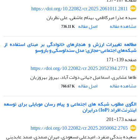
https://doi.org/10.22082/cr.2025.2061011.2811
سیده عذرا میرکاظمی، بهنام عاشقی، علی نظریان
اصل مقاله
مشاهده مقاله
736.11 K
مطالعه تغییرات ارزش و هنجارهای خانوادگی بر مبنای استفاده از
شبکه‌های اجتماعی-مجازی: مدل سندلوسکی و باروسو
صفحه
139-171
https://doi.org/10.22082/cr.2025.2052394.2771
طاها عشایری، اسماعیل جهانی دولت آباد، بهروز بهروزیان
اصل مقاله
مشاهده مقاله
766.67 K
الگوی مطلوب شبکه های اجتماعی و پیام رسان موبایلی برای توسعه
اینترنت افراد (IoP) درایران
صفحه
173-201
https://doi.org/10.22082/cr.2025.2050062.2765
سعیده بندگی منفرد، امیدعلی مسعودی، مهران صمدی، صمد عابدینی