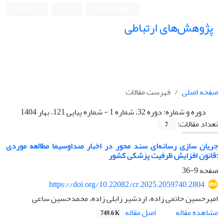
ورود به سامانه
ثبت نام
English
پژوهش‌های ارتباطی
صفحه اصلی
فهرست مقالات
دوره و شماره:
دوره 32، شماره 1 - شماره پیاپی 121، بهار 1404
تعداد مقالات:
7
جریان سازی رسانه‌ای سند محور در اخبار صداوسیما مطالعه موردی
:قانون افزایش ظرفیت پزشکی کشور
صفحه
9-36
https://doi.org/10.22082/cr.2025.2059740.2804
امیرحسین حاتمی زاده، اردشیر زابلی زاده، محمدحسین ساعی
اصل مقاله
مشاهده مقاله
749.6 K