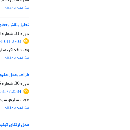
مشاهده مقاله
تحلیل نقش حضور 
دوره 31، شماره 4، زمستان 1403، صفحه
031611.2703
وحید خداکریمیان
مشاهده مقاله
طراحی مدل مفهوم
دوره 30، شماره 116، زمستان 1402، صفحه
008177.2584
حجت سلیم، سیدر
مشاهده مقاله
مدل ارتقای کیفیت