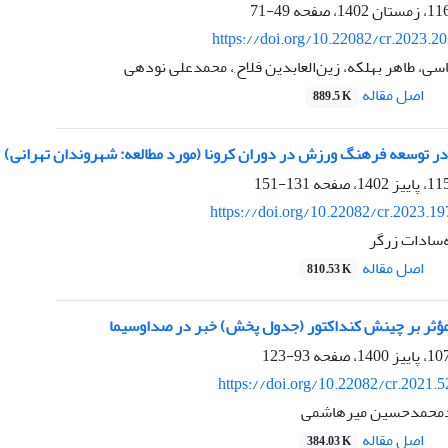
49-71
https://doi.org/10.22082/cr.2023.2
ی، طاهر بهلکه، زین‌العابدین فلاح,، محمدعلی نودهی
اصل مقاله
889.5 K
 توسعه فرهنگ ورزش در دوران کرونا (مورد مطالعه: شهروندان تهرانی)
131-151
https://doi.org/10.22082/cr.2023.1
‌سادات زرگر
اصل مقاله
810.53 K
ؤثر بر چینش کنداکتور (جدول پخش) خبر در صداوسیما
93-123
https://doi.org/10.22082/cr.2021.
‌محمد‌حسین میرهاشمی
اصل مقاله
384.03 K