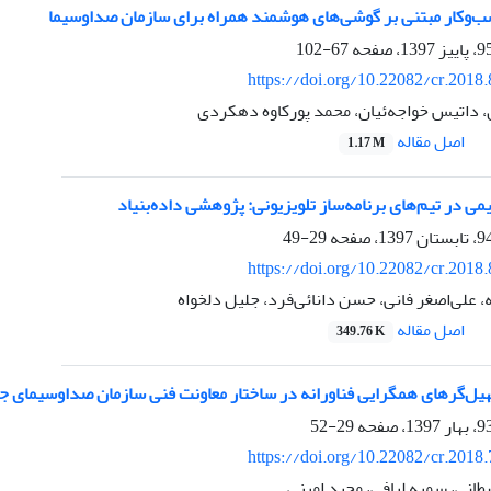
‌وکار مبتنی بر گوشی‌های هوشمند همراه برای سازمان صداوسیما
67-102
https://doi.org/10.22082/cr.2018
 داتیس خواجه‌ئیان، محمد پورکاوه دهکردی
اصل مقاله
1.17 M
می در تیم‌های برنامه‌ساز تلویزیونی: پژوهشی داده‌بنیاد
29-49
https://doi.org/10.22082/cr.2018
 علی‌اصغر فانی، حسن دانائی‌فرد، جلیل دلخواه
اصل مقاله
349.76 K
یل‌گرهای همگرایی فناورانه در ساختار معاونت فنی سازمان صداوسیمای جم
29-52
https://doi.org/10.22082/cr.2018
انی، سمیه لبافی، مجید امینی