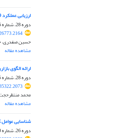
ارزیابی عملکرد 720 درجه برنامه های ورزشی مراکز استانی
دوره 28، شماره 106، تابستان 1400، صفحه
526773.2164
حسین صفدری، حس
مشاهده مقاله
ارائه الگوی بازا
دوره 28، شماره 105، بهار 1400، صفحه
135322.2073
محمد منتظرحجت، 
مشاهده مقاله
شناسایی عوامل ک
دوره 26، شماره 100، زمستان 1398، صفحه