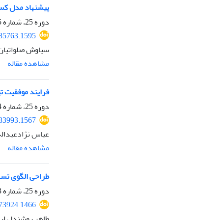
پیشنهاد مدل کسب
دوره 25، شماره 95، پاییز 1397، صفحه
.85763.1595
سیاوش صلواتیان،
مشاهده مقاله
فرایند موفقیت تی
دوره 25، شماره 94، تابستان 1397، صفحه
.83993.1567
عباس نژادعبداله،
مشاهده مقاله
طراحی الگوی تسه
دوره 25، شماره 93، بهار 1397، صفحه
.73924.1466
طاهر روشندل اربط