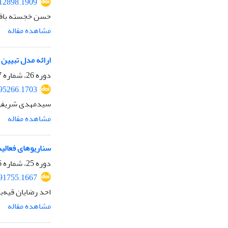
112898.1909
حسن خجسته باقر
مشاهده مقاله
ارائه مدل تبیین نقش
دوره 26، شماره 97، بهار 1398، صفحه
.95266.1703
سید‌مهدی شریفی،
مشاهده مقاله
سناریوهای فعالیت صداوسیما در فضا
دوره 25، شماره 96، زمستان 1397، صفحه
.91755.1667
احد رضایان قیه‌با
مشاهده مقاله