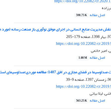
https://doi.org/10.22082/cr.2020.
زاده
اصل مقاله
598.75 K
 مدیریت منابع انسانی در اجرای موفق نوآوری باز صنعت رسانه (مورد مطالعه: حوزه IPTV ساز
179-205
https://doi.org/10.22082/cr.2019
 امیر حاتمی
اصل مقاله
1.08 M
ی مجازی در افق 1407؛ مطالعه‌ موردی:صداوسیمای استان چهارمحال و بختیاری
9-39
https://doi.org/10.22082/cr.2019
شی، لیلا بیاتی
اصل مقاله
563.25 K