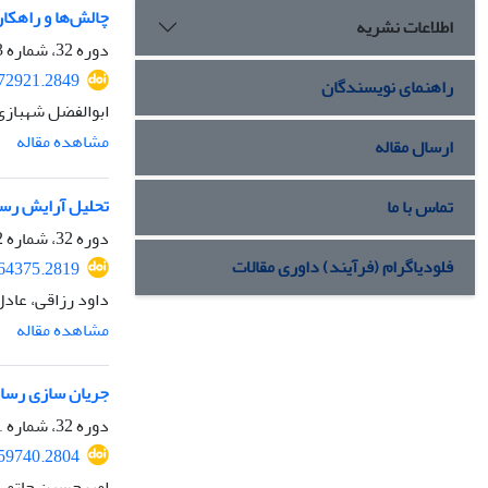
چالش‌ها و راهکا
اطلاعات نشریه
دوره 32، شماره 3، پاییز 1404، صفحه
072921.2849
راهنمای نویسندگان
ابوالفضل شهبازی
مشاهده مقاله
ارسال مقاله
تحلیل آرایش رسا
تماس با ما
دوره 32، شماره 2، تابستان 1404، صفحه
فلودیاگرام (فرآیند) داوری مقالات
064375.2819
داود رزاقی، عادل
مشاهده مقاله
جریان سازی رسان
دوره 32، شماره 1، بهار 1404، صفحه
059740.2804
امیرحسین حاتمی 