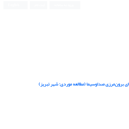
ورود به سامانه
ثبت نام
English
 برون‌مرزی صداوسیما (مطالعه موردی: شهر تبریز)