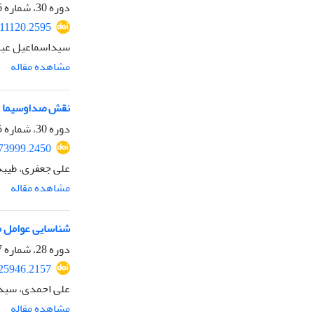
دوره 30، شماره 116، زمستان 1402، صفحه
011120.2595
سیداسماعیل عباس
مشاهده مقاله
نقش صداوسیما در
دوره 30، شماره 115، پاییز 1402، صفحه
973999.2450
علی جعفری، طیبه
مشاهده مقاله
شناسایی عوامل م
دوره 28، شماره 107، پاییز 1400، صفحه
525946.2157
علی احمدی، سید
مشاهده مقاله