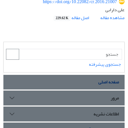
https://doi.org/10.22082/cr.2016.21007
علی دارابی
اصل مقاله
مشاهده مقاله
229.62 K
جستجوی پیشرفته
صفحه اصلی
مرور
اطلاعات نشریه