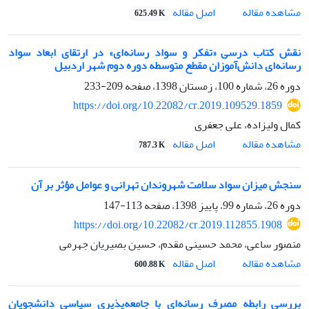
اصل مقاله
مشاهده مقاله
625.49 K
نقش کتاب درسی «تفکر و سواد رسانه‌ای» در ارتقای ابعاد سواد
رسانه‌ای دانش‌آموزان مقطع متوسطه دوره دوم شهر اردبیل
دوره 26، شماره 100، زمستان 1398، صفحه
209-233
https://doi.org/10.22082/cr.2019.109529.1859
کمال ولیزاده، علی جعفری
اصل مقاله
مشاهده مقاله
787.3 K
سنجش میزان سواد سلامت شهروندان تهرانی و عوامل مؤثر بر آن
دوره 26، شماره 99، پاییز 1398، صفحه
113-147
https://doi.org/10.22082/cr.2019.112855.1908
منصور ساعی، محمد حسینی مقدم، حسین بصیریان جهرمی
اصل مقاله
مشاهده مقاله
600.88 K
بررسی رابطه مصرف رسانه‌ای با جامعه‌پذیری سیاسی دانشجویان