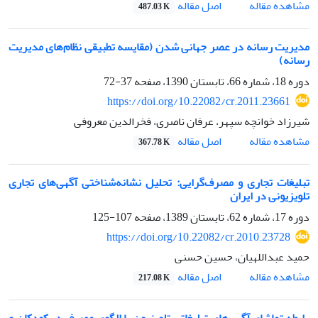
اصل مقاله
مشاهده مقاله
487.03 K
مدیریت رسانه در عصر جهانی شدن (مقایسه تطبیقی نظام‌های مدیریت
رسانه)
دوره 18، شماره 66، تابستان 1390، صفحه
37-72
https://doi.org/10.22082/cr.2011.23661
شیرزاد خوانچه سپهر، عرفان ناصری، فخرالدین معروفی
اصل مقاله
مشاهده مقاله
367.78 K
تبلیغات تجاری و مصرف‌گرایی: تحلیل نشانه‌شناختی آگهی‌های تجاری
تلویزیونی در ایران
دوره 17، شماره 62، تابستان 1389، صفحه
107-125
https://doi.org/10.22082/cr.2010.23728
حمید عبداللهیان، حسین حسنی
اصل مقاله
مشاهده مقاله
217.08 K