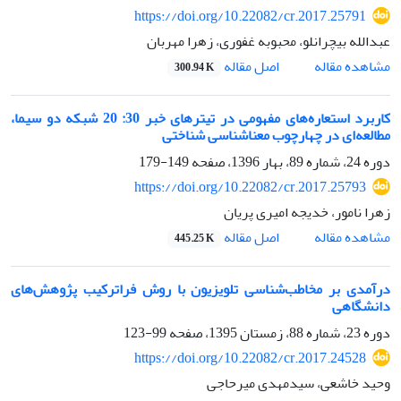
https://doi.org/10.22082/cr.2017.25791
عبدالله بیچرانلو، محبوبه غفوری، زهرا مهربان
اصل مقاله
مشاهده مقاله
300.94 K
کاربرد استعاره‌های مفهومی در تیترهای خبر 30: 20 شبکه دو سیما،
مطالعه‌ای در چهارچوب معناشناسی شناختی
دوره 24، شماره 89، بهار 1396، صفحه
149-179
https://doi.org/10.22082/cr.2017.25793
زهرا نامور، خدیجه امیری پریان
اصل مقاله
مشاهده مقاله
445.25 K
درآمدی بر مخاطب‌شناسی تلویزیون با روش فراترکیب پژوهش‌های
دانشگاهی
دوره 23، شماره 88، زمستان 1395، صفحه
99-123
https://doi.org/10.22082/cr.2017.24528
وحید خاشعی، سیدمهدی میرحاجی