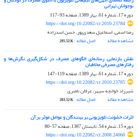
رابطه تماشای آگهی‌های تبلیغاتی تلویزیون با الگوی مصرف در کودکان و
نوجوانان تهرانی
دوره 17، شماره 61، بهار 1389، صفحه
93-117
https://doi.org/10.22082/cr.2010.23784
رضا اسمی، اسماعیل سعدی‌پور، حسن اسدزاده
اصل مقاله
مشاهده مقاله
295.52 K
نقش بازنمایی رسانه‌ای الگوهای مصرف در شکل‌گیری نگرش‌ها و
رفتارهای مصرفی مخاطبان
دوره 17، شماره 61، بهار 1389، صفحه
119-147
https://doi.org/10.22082/cr.2010.23785
شیرزاد خوانچه سپهر، عرفان ناصری
اصل مقاله
مشاهده مقاله
283.52 K
اثرات خشونت تلویزیونی بر بینندگان و عوامل موثر بر آن
دوره 15، شماره 54، تابستان 1387، صفحه
57-80
https://doi.org/10.22082/cr.2008.24060