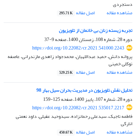
دستجردی
اصل مقاله
مشاهده مقاله
295.71 K
تجربه زیسته زنان بی خانمان از تلویزیون
دوره 28، شماره 108، زمستان 1400، صفحه
9-37
https://doi.org/10.22082/cr.2021.541000.2243
پروانه دانش، حمید عبداللهیان، محمدجواد زاهدی مازندرانی، عاصفه
توکلی خمینی
اصل مقاله
مشاهده مقاله
529.25 K
تحلیل نقش تلویزیون در مدیریت بحران سیل بهار 98
دوره 28، شماره 107، پاییز 1400، صفحه
125-159
https://doi.org/10.22082/cr.2021.535017.2217
فاطمه تاجیک، سید‌علی رحمانزاده، سید‌وحید عقیلی، داود نعمتی
انارکی
اصل مقاله
مشاهده مقاله
450.67 K