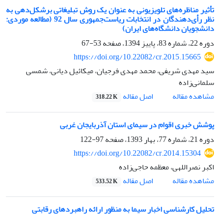
تأثیر مناظره‌های تلویزیونی به عنوان یک روش تبلیغاتی برشکل‌دهی به
نظر رأی‌دهندگان در انتخابات ریاست‌جمهوری سال 92 (مطالعه موردی:
دانشجویان دانشگاه‌های ایران)
دوره 22، شماره 83، پاییز 1394، صفحه
53-67
https://doi.org/10.22082/cr.2015.15665
سید مهدی شریفی، محمد مهدی فرجیان، میکائیل دیانی، شمسی
سلمانی‌زاده
اصل مقاله
مشاهده مقاله
318.22 K
پوشش خبری اقوام در سیمای استان آذربایجان ‌غربی
دوره 21، شماره 77، بهار 1393، صفحه
97-122
https://doi.org/10.22082/cr.2014.15304
اکبر نصراللهی، معظمه حاجی‌زاده
اصل مقاله
مشاهده مقاله
533.52 K
تحلیل کارشناسی اخبار سیما به منظور ارائه راهبردهای رقابتی