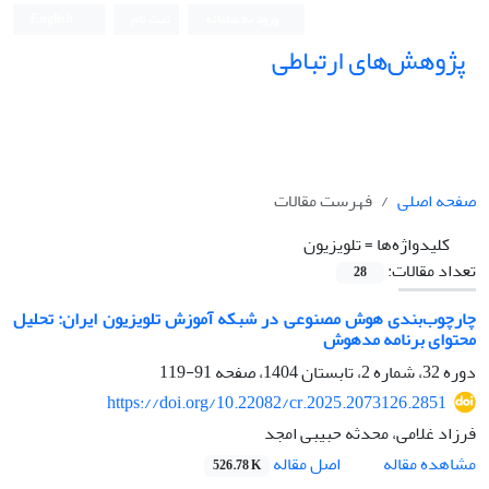
ورود به سامانه
ثبت نام
English
پژوهش‌های ارتباطی
صفحه اصلی
فهرست مقالات
کلیدواژه‌ها =
تلویزیون
تعداد مقالات:
28
چارچوب‌بندی هوش مصنوعی در شبکه آموزش تلویزیون ایران: تحلیل
محتوای برنامه مدهوش
دوره 32، شماره 2، تابستان 1404، صفحه
91-119
https://doi.org/10.22082/cr.2025.2073126.2851
فرزاد غلامی، محدثه حبیبی امجد
اصل مقاله
مشاهده مقاله
526.78 K